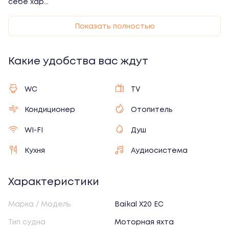
себе хар
...
Войти
Показать полностью
Какие удобства вас ждут
WC
TV
Войти
Кондиционер
Отопитель
WI-FI
Душ
Создать аккаунт
Кухня
Аудиосистема
Забыли пароль?
При регистрации и входе вы соглашаетесь с
Характеристики
пользовательским соглашением
Марка / Модель
Baikal X20 EC
Тип судна
Моторная яхта