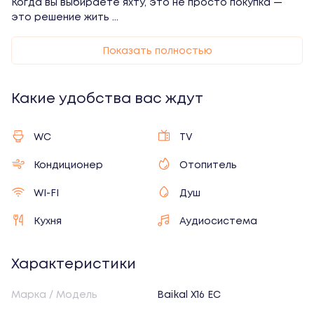
Когда вы выбираете яхту, это не просто покупка — 
это решение жить 
...
Войти
Показать полностью
Какие удобства вас ждут
Войти
WC
TV
Кондиционер
Отопитель
Создать аккаунт
WI-FI
Душ
Кухня
Аудиосистема
Забыли пароль?
При регистрации и входе вы соглашаетесь с
Характеристики
пользовательским соглашением
Марка / Модель
Baikal X16 EC