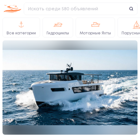
Все категории
Гидроциклы
Моторные Яхты
Парусны